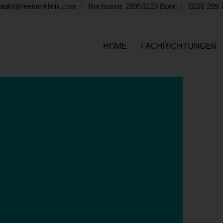
ntakt@meine-klinik.com
Rochusstr. 289
53123 Bonn
0228 299 
HOME
FACHRICHTUNGEN