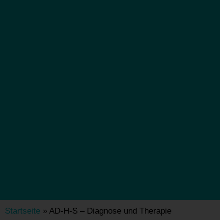
Startseite
»
AD-H-S – Diagnose und Therapie