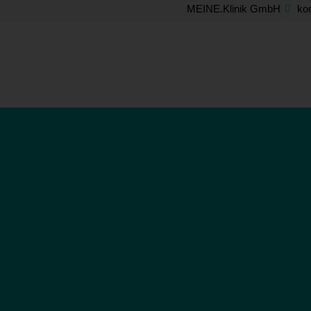
Skip
MEINE.Klinik GmbH
ko
to
content