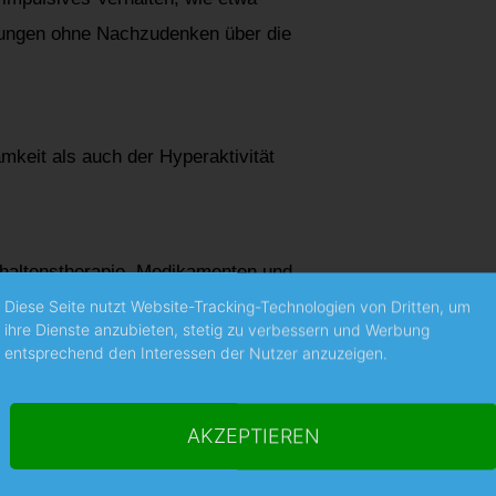
lungen ohne Nachzudenken über die
keit als auch der Hyperaktivität
haltenstherapie, Medikamenten und
timulanzien wie Methylphenidat
Diese Seite nutzt Website-Tracking-Technologien von Dritten, um
ihre Dienste anzubieten, stetig zu verbessern und Werbung
bene Medikamente, die helfen
entsprechend den Interessen der Nutzer anzuzeigen.
zur Verbesserung der
ckeln.
AKZEPTIEREN