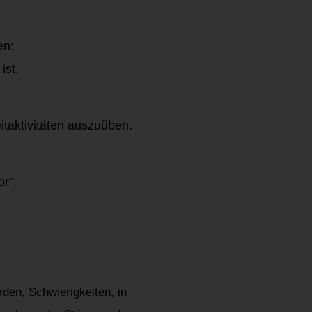
nen:
ist.
eitaktivitäten auszuüben.
or”.
rden, Schwierigkeiten, in