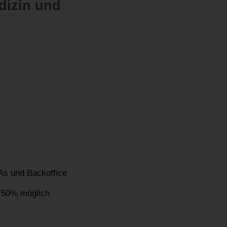
dizin und
As und Backoffice
u 50% möglich