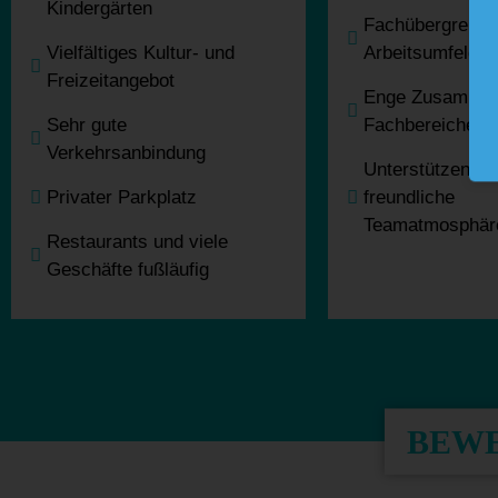
Kindergärten
Fachübergreife
Vielfältiges Kultur- und
Arbeitsumfeld
Freizeitangebot
Enge Zusammena
Sehr gute
Fachbereiche
Verkehrsanbindung
Unterstützende
Privater Parkplatz
freundliche
Teamatmosphär
Restaurants und viele
Geschäfte fußläufig
BEWE