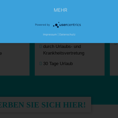
Teilweise Homeoffice
ndes
MEHR
möglich
Familienfreundliche und
rbeit aller
Powered by
geregelte Arbeitszeiten
Impressum
|
Datenschutz
Keine nötigen Überstunden
 und
durch Urlaubs- und
Krankheitsvertretung
e
30 Tage Urlaub
RBEN SIE SICH HIER!