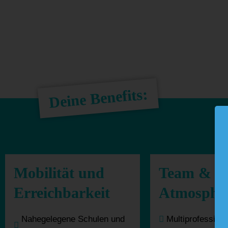
Deine Benefits:
Mobilität und
Team &
Erreichbarkeit
Atmosphä
Nahegelegene Schulen und
Multiprofession