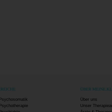
EREICHE
ÜBER MEINE.KL
Psychosomatik
Über uns
sychotherapie
Unser Therapiea
sychiatrie
Ärzte & Therape