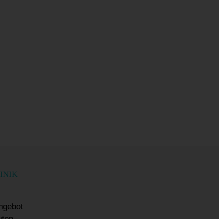
INIK
ngebot
uten