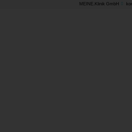
Skip
MEINE.Klinik GmbH
ko
to
content