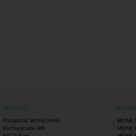
KONTAKT
FACHB
Privatklinik MEINE.Klinik
MEINE.
Rochusstraße 289
MEINE.P
53123 Bonn
MEINE.P