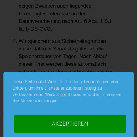
obigen Zwecken auch liegendes
berechtigtes Interesse an der
Datenverarbeitung nach Art. 6 Abs. 1 S.1
lit. f) DS-GVO.
Wir speichern aus Sicherheitsgründen
diese Daten in Server-Logfiles für die
Speicherdauer von Tagen. Nach Ablauf
dieser Frist werden diese automatisch
gelöscht, es sei denn wir benötigen deren
Aufbewahrung zu Beweiszwecken bei
Diese Seite nutzt Website-Tracking-Technologien von
Angriffen auf die Serverinfrastruktur oder
Dritten, um ihre Dienste anzubieten, stetig zu
anderen Rechtsverletzungen.
verbessern und Werbung entsprechend den Interessen
der Nutzer anzuzeigen.
Cookies
AKZEPTIEREN
Wir verwenden sog. Cookies bei Ihrem