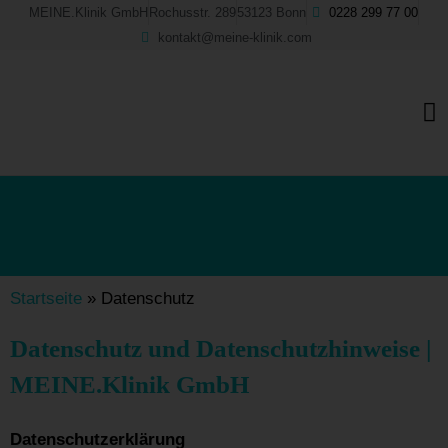
Skip
MEINE.Klinik GmbH
Rochusstr. 289
53123 Bonn
0228 299 77 00
to
kontakt@meine-klinik.com
content
M
Startseite
»
Datenschutz
Datenschutz und Datenschutzhinweise |
MEINE.Klinik GmbH
Datenschutzerklärung