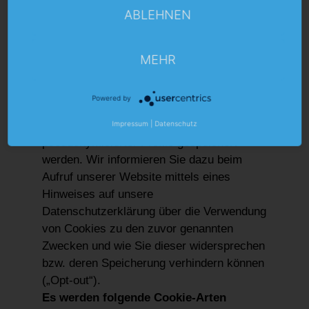
Besuch unserer Website. Cookies sind
ABLEHNEN
kleine Textdateien, die Ihr Internet-Browser
auf Ihrem Rechner ablegt und speichert.
Wenn Sie unsere Website erneut aufrufen,
MEHR
geben diese Cookies Informationen ab, um
Sie automatisch wiederzuerkennen. Zu den
Powered by
Cookies zählen auch die sog. „Nutzer-IDs“,
wo Angaben der Nutzer mittels
Impressum
|
Datenschutz
pseudonymisierter Profile gespeichert
werden. Wir informieren Sie dazu beim
Aufruf unserer Website mittels eines
Hinweises auf unsere
Datenschutzerklärung über die Verwendung
von Cookies zu den zuvor genannten
Zwecken und wie Sie dieser widersprechen
bzw. deren Speicherung verhindern können
(„Opt-out“).
Es werden folgende Cookie-Arten