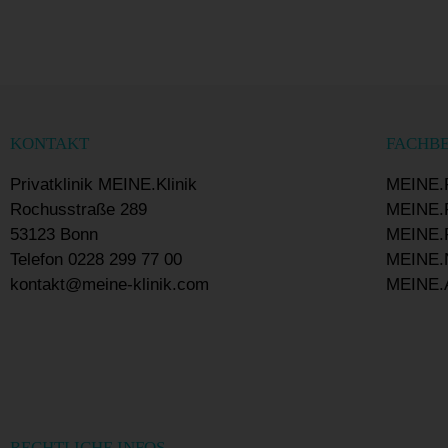
KONTAKT
FACHB
Privatklinik MEINE.Klinik
MEINE.
Rochusstraße 289
MEINE.P
53123 Bonn
MEINE.P
Telefon
0228 299 77 00
MEINE.N
kontakt@meine-klinik.com
MEINE.A
RECHTLICHE INFOS