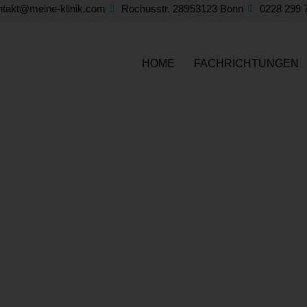
ntakt@meine-klinik.com
Rochusstr. 289
53123 Bonn
0228 299 
HOME
FACHRICHTUNGEN