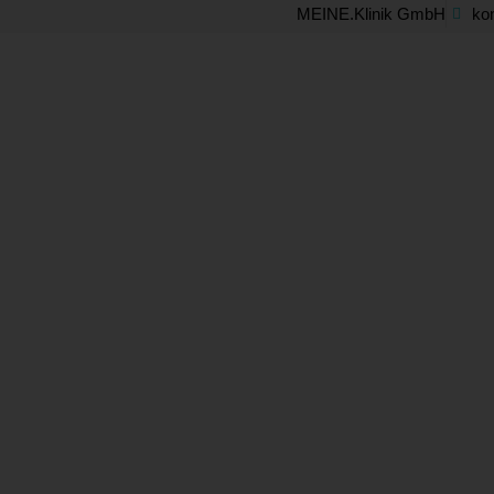
Skip
MEINE.Klinik GmbH
ko
to
content