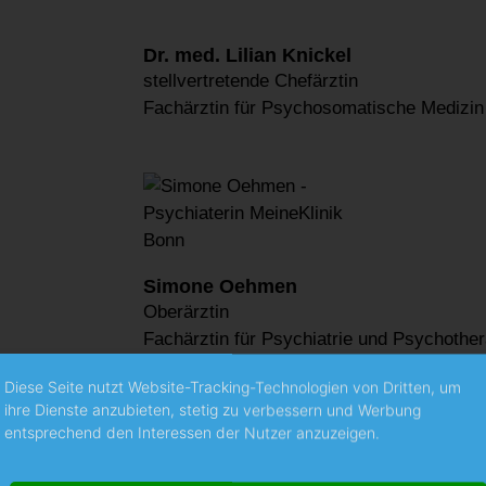
Dr. med. Lilian Knickel
stellvertretende Chefärztin
Fachärztin für Psychosomatische Medizin
Simone Oehmen
Oberärztin
Fachärztin für Psychiatrie und Psychother
Diese Seite nutzt Website-Tracking-Technologien von Dritten, um
ihre Dienste anzubieten, stetig zu verbessern und Werbung
entsprechend den Interessen der Nutzer anzuzeigen.
Dr. med. Isabella Schweitzer