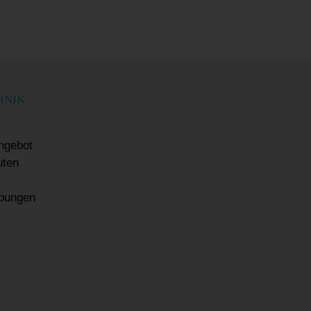
INIK
ngebot
uten
ibungen