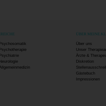
EREICHE
ÜBER MEINE.KL
Psychosomatik
Über uns
sychotherapie
Unser Therapiea
sychiatrie
Ärzte & Therape
eurologie
Diskretion
llgemeinmedizin
Stellenausschre
Gästebuch
Impressionen