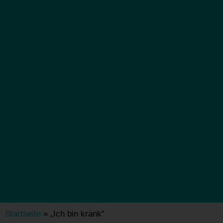
Startseite
»
„Ich bin krank“