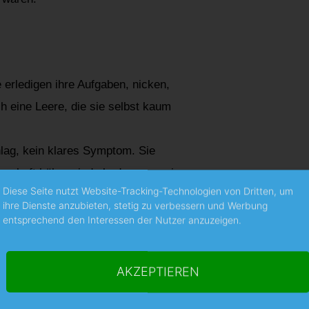
e erledigen ihre Aufgaben, nicken,
h eine Leere, die sie selbst kaum
lag, kein klares Symptom. Sie
erhaft höher sind als das, was ein
Diese Seite nutzt Website-Tracking-Technologien von Dritten, um
ihre Dienste anzubieten, stetig zu verbessern und Werbung
entsprechend den Interessen der Nutzer anzuzeigen.
er Beginn
, sondern
das sichtbare
e im Stillen geführt haben – gegen
AKZEPTIEREN
fühl, einfach nicht mehr zu