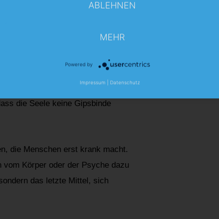
ABLEHNEN
MEHR
runzeln. „Gestern war der doch noch
Powered by
Impressum
|
Datenschutz
Erschöpfung als Krankheit
zu
dass die Seele keine Gipsbinde
en, die Menschen erst krank macht.
nn vom Körper oder der Psyche dazu
ndern das letzte Mittel, sich