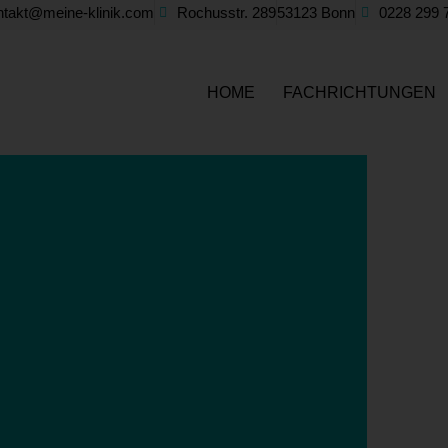
ntakt@meine-klinik.com
Rochusstr. 289
53123 Bonn
0228 299 
HOME
FACHRICHTUNGEN