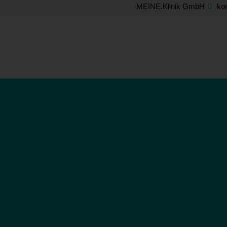
Skip
MEINE.Klinik GmbH
ko
to
content