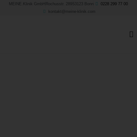
Skip
MEINE.Klinik GmbH
Rochusstr. 289
53123 Bonn
0228 299 77 00
to
kontakt@meine-klinik.com
content
M