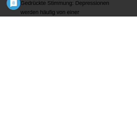
Gedrückte Stimmung: Depressionen
werden häufig von einer
niedergeschlagenen Stimmung und einem
Gefühl der inneren Leere begleitet. Es
bereitet große Schwierigkeiten, sich
emotional an Ereignissen der Umwelt zu
beteiligen und eigene Gefühle
wahrzunehmen.
Interessen- oder Freudlosigkeit: Das
Interesse und die Freude an früher
wichtigen Freizeitaktivitäten und Hobbys
ist abhanden gekommen.
Antriebsmangel und erhöhte
Ermüdbarkeit: Im Rahmen einer