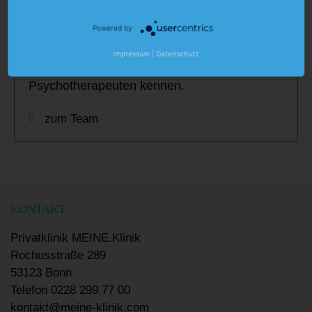
Ärzte & Therapeuten
Powered by
Team
Impressum
|
Datenschutz
Lernen Sie das Team aus Fachärzten und
Psychotherapeuten kennen.
zum Team
KONTAKT
Privatklinik MEINE.Klinik
Rochusstraße 289
53123 Bonn
Telefon
0228 299 77 00
kontakt@meine-klinik.com