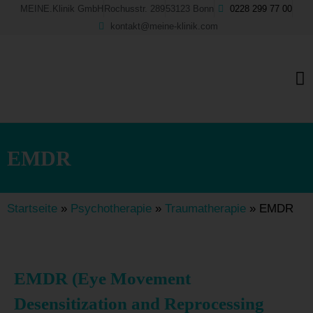
Skip
MEINE.Klinik GmbH
Rochusstr. 289
53123 Bonn
0228 299 77 00
to
kontakt@meine-klinik.com
content
M
EMDR
Startseite
»
Psychotherapie
»
Traumatherapie
»
EMDR
EMDR (Eye Movement
Desensitization and Reprocessing